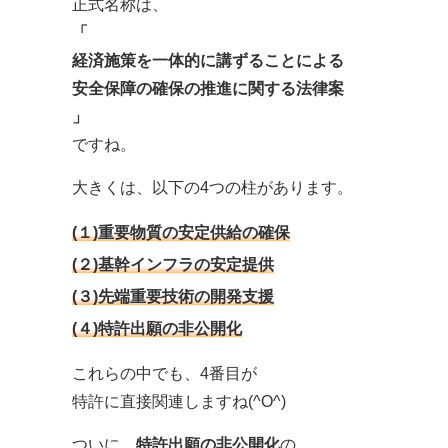
正式名称は、
「
経済施策を一体的に講ずることによる
安全保障の確保の推進に関する法律案
」
ですね。
大きくは、以下の4つの柱があります。
(１)重要物質の安定供給の確保
(２)基幹インフラの安定提供
(３)先端重要技術の開発支援
(４)特許出願の非公開化
これらの中でも、4番目が
特許に直接関連しますね(^O^)
ついに、
特許出願の非公開化
の