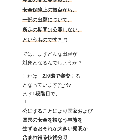
安全保障上の観点から、
一部の出願について、
所定の期間は公開しない、
というものです
(*_*)
では、まずどんな出願が
対象となるんでしょうか？
これは、
2段階で審査
する、
となっています(^_^)v
まず
1段階目
で、
「
公にすることにより国家および
国民の安全を損なう事態を
生ずるおそれが大きい発明が
含まれ得る技術分野