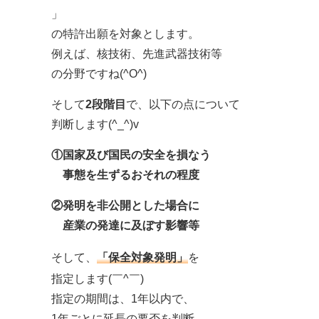
」
の特許出願を対象とします。
例えば、核技術、先進武器技術等
の分野ですね(^O^)
そして
2段階目
で、以下の点について
判断します(^_^)v
①国家及び国民の安全を損なう
事態を生ずるおそれの程度
②発明を非公開とした場合に
産業の発達に及ぼす影響等
そして、
「保全対象発明」
を
指定します(￣^￣)ゞ
指定の期間は、1年以内で、
1年ごとに延長の要否を判断