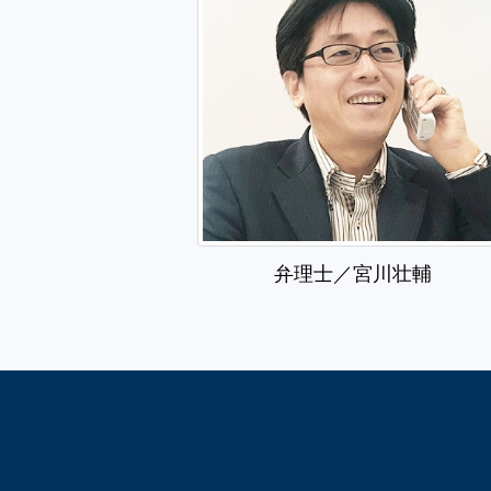
弁理士／宮川壮輔