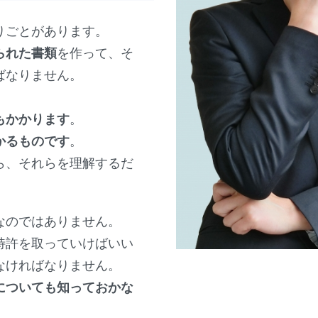
りごとがあります。
られた書類
を作って、そ
ばなりません。
もかかります
。
かるものです
。
ら、それらを理解するだ
なのではありません。
特許を取っていけばいい
なければなりません。
についても知っておかな