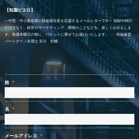
【知脳ピエロ】
～中堅・中小製造業の技術屋社長を応援するメールレターです～ 知財や特許
だけでなく、経営やマーケティング、開発のことなどを、楽しくお伝えしま
す。毎週木曜日の朝に、パケットに乗せてお届けいたします。 ･･･ 技術経営
パートナー／弁理士 宮川 壮輔
姓
*
名
*
メールアドレス
*